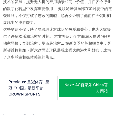
技术的发展，提升无人机的应用场景和商业价值，并在各个行业
的数字化转型中发挥重要作用。 曼联足球俱乐部在加时赛中的逆
袭胜利，不仅打破了连败的阴霾，也再次证明了他们在关键时刻
展现出的决胜能力。
这些笑话不仅反映了曼联球迷对球队的热爱和关心，也为大家提
供了许多欢乐和治愈的时刻。 本文将从几个方面深入探讨“曼联
独家恶搞：笑到治愈，曼市最治愈… 在新赛季的英超联赛中，阿
斯顿维拉和纽卡斯尔这两支球队展现出强大的潜力和雄心，成为
了众多球迷和媒体关注的焦点。
P
Previous:
皇冠体育- 皇
Next:
AG百家乐 China官
冠「中国」最新平台
方网站
o
CROWN SPORTS
s