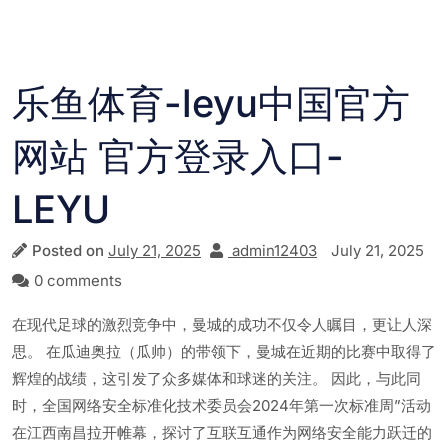
乐鱼体育-leyu中国官方
网站 官方登录入口-
LEYU
Posted on
July 21, 2025
admin12403
July 21, 2025
0 comments
在现代足球的激烈竞争中，曼城的成功不仅令人瞩目，更让人深
思。 在瓜迪奥拉（瓜帅）的带领下，曼城在近期的比赛中取得了
辉煌的战绩，这引发了众多媒体和球迷的关注。 因此，与此同
时，全国网络安全标准化技术委员会2024年第一次标准周”活动
在江西南昌拉开帷幕，探讨了互联互通作为网络安全能力跃迁的