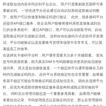
即读取短信内容并同步到平台后台。 用户只需要刷新页面即可查
看验证码。 一些先进平台还会通过自动识别系统提取验证码数
字，使用户可以快速复制验证码进行验证。 此外，很多接码平台
还提供API接口服务，使企业用户能够将接码系统直接集成到自
己的业务系统中。 通过API接口，用户可以自动获取号码、自动
读取验证码并完成验证流程。 这种自动化接码方式在软件开发测
试、平台功能验证以及批量账号管理等场景中非常常见，可以显
著提高工作效率。
在选择实卡接码平台时，用户通常需要关注多个关键因素。 首先
是号码资源质量，因为真实SIM卡号码能够提供更高的短信接收
成功率。 其次是短信接收速度，一个稳定的平台通常能够在几秒
钟内完成验证码同步。 此外平台系统稳定性也非常重要，如果服
务器不稳定可能会导致验证码延迟或短信丢失。 因此在选择平台
时，应优先考虑那些拥有稳定服务器架构和成熟运营经验的平
台。 同时后台管理功能也是一个重要参考因素。 如果用户能够
查看短信记录、号码使用状态以及验证码历史，那么在管理接码