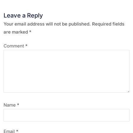
t
Leave a Reply
n
Your email address will not be published.
Required fields
are marked
*
a
Comment
*
v
i
g
a
Name
*
t
i
Email
*