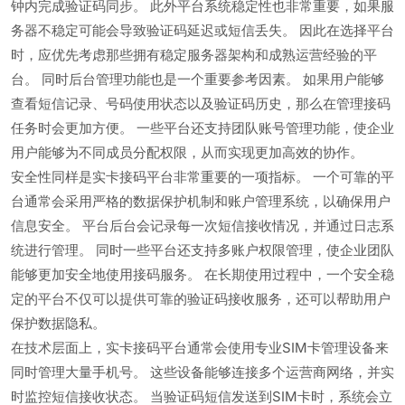
钟内完成验证码同步。 此外平台系统稳定性也非常重要，如果服
务器不稳定可能会导致验证码延迟或短信丢失。 因此在选择平台
时，应优先考虑那些拥有稳定服务器架构和成熟运营经验的平
台。 同时后台管理功能也是一个重要参考因素。 如果用户能够
查看短信记录、号码使用状态以及验证码历史，那么在管理接码
任务时会更加方便。 一些平台还支持团队账号管理功能，使企业
用户能够为不同成员分配权限，从而实现更加高效的协作。
安全性同样是实卡接码平台非常重要的一项指标。 一个可靠的平
台通常会采用严格的数据保护机制和账户管理系统，以确保用户
信息安全。 平台后台会记录每一次短信接收情况，并通过日志系
统进行管理。 同时一些平台还支持多账户权限管理，使企业团队
能够更加安全地使用接码服务。 在长期使用过程中，一个安全稳
定的平台不仅可以提供可靠的验证码接收服务，还可以帮助用户
保护数据隐私。
在技术层面上，实卡接码平台通常会使用专业SIM卡管理设备来
同时管理大量手机号。 这些设备能够连接多个运营商网络，并实
时监控短信接收状态。 当验证码短信发送到SIM卡时，系统会立